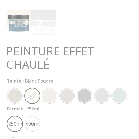
PEINTURE EFFET
CHAULÉ
Teinte
: Blanc Poudré
Format
: 250ml
250ml
500ml
CLEAR