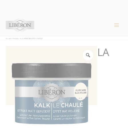
Panneau de gestion des cookies
Main
Men
Accueil
Produits
LA PEINTURE EFFET CHAULÉ
LA