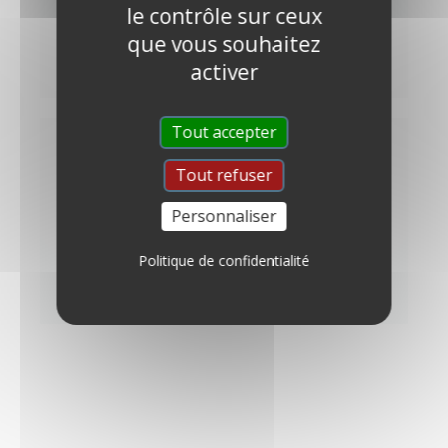
le contrôle sur ceux
que vous souhaitez
DÉCOUVRIR
activer
Tout accepter
QUESTIONS
Tout refuser
Personnaliser
Des questions sans réponses ?
Politique de confidentialité
DÉCOUVRIR