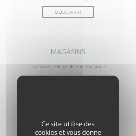
DÉCOUVRIR
MAGASINS
Où trouver cette peinture en magasin ?
DÉCOUVRIR
MODE D'EMPLOI
Ce site utilise des
cookies et vous donne
Comment appliquer la peinture mur ?