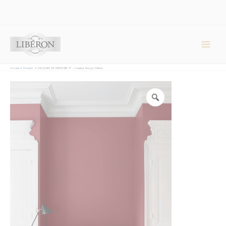
Panneau de gestion des cookies
Main
Men
Accueil
Produits
VELOURS DE PEINTURE ® – Couleur Rouge Odéon