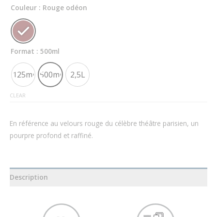
Couleur
: Rouge odéon
Format
: 500ml
125ml
500ml
2,5L
CLEAR
En référence au velours rouge du célèbre théâtre parisien, un
pourpre profond et raffiné.
Description