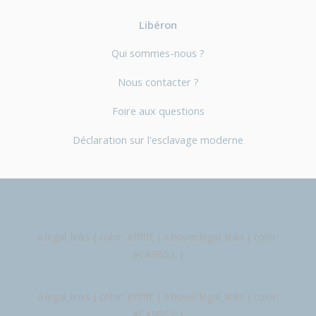
Libéron
Qui sommes-nous ?
Nous contacter ?
Foire aux questions
Déclaration sur l'esclavage moderne
Mentions légales
a.legal_links { color: #ffffff; } a:hover.legal_links { color:
#CA9B52; }
Données personnelles
a.legal_links { color: #ffffff; } a:hover.legal_links { color:
#CA9B52; }