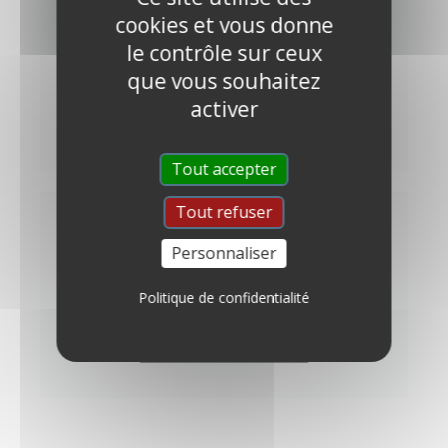
MODE D'EMPLOI
cookies et vous donne
le contrôle sur ceux
Comment appliquer la peinture mur ?
que vous souhaitez
activer
DÉCOUVRIR
Tout accepter
Tout refuser
QUESTIONS
Personnaliser
Des questions sans réponses ?
Politique de confidentialité
DÉCOUVRIR