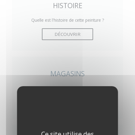
HISTOIRE
Quelle est l'histoire de cette peinture ?
DÉCOUVRIR
MAGASINS
Où trouver cette peinture en magasin ?
DÉCOUVRIR
Ce site utilise des