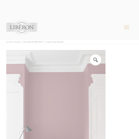
Panneau de gestion des cookies
Main
Men
Accueil
Produits
VELOURS DE PEINTURE ® – Couleur Rose Mercière