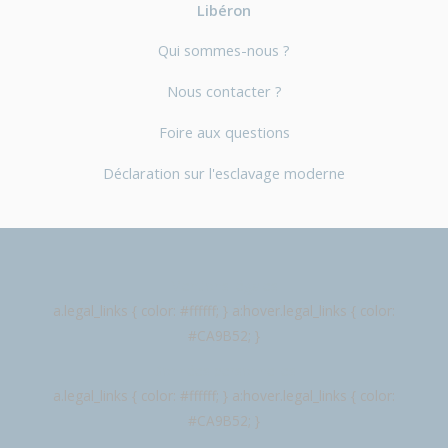
Libéron
Qui sommes-nous ?
Nous contacter ?
Foire aux questions
Déclaration sur l'esclavage moderne
Mentions légales
a.legal_links { color: #ffffff; } a:hover.legal_links { color:
#CA9B52; }
Données personnelles
a.legal_links { color: #ffffff; } a:hover.legal_links { color:
#CA9B52; }