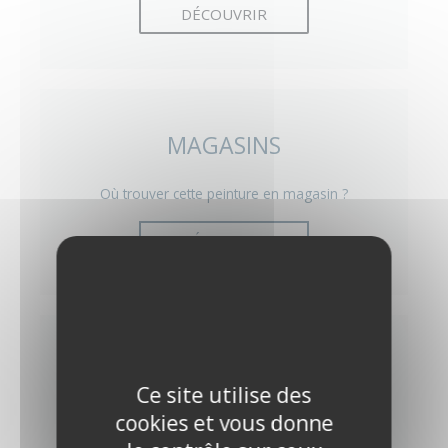
DÉCOUVRIR
MAGASINS
Où trouver cette peinture en magasin ?
DÉCOUVRIR
MODE D'EMPLOI
Ce site utilise des
cookies et vous donne
Comment appliquer la peinture mur ?