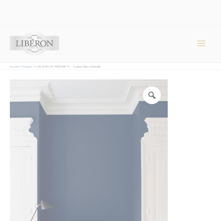
Panneau de gestion des cookies
Main
Men
Accueil
Produits
VELOURS DE PEINTURE ® – Couleur Bleu Vintimille