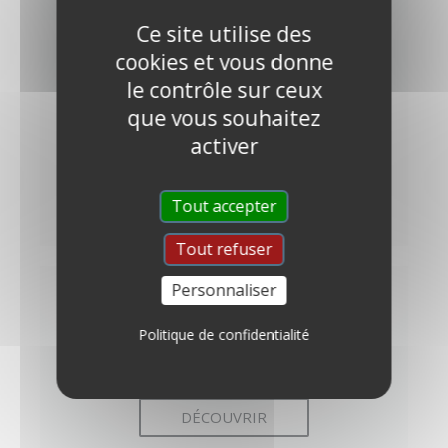
Ce site utilise des
cookies et vous donne
le contrôle sur ceux
MODE D'EMPLOI
que vous souhaitez
activer
Comment appliquer la peinture mur ?
DÉCOUVRIR
Tout accepter
Tout refuser
Personnaliser
QUESTIONS
Politique de confidentialité
Des questions sans réponses ?
DÉCOUVRIR