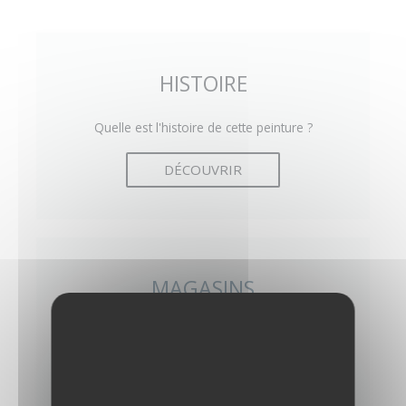
HISTOIRE
Quelle est l'histoire de cette peinture ?
DÉCOUVRIR
MAGASINS
Où trouver cette peinture en magasin ?
DÉCOUVRIR