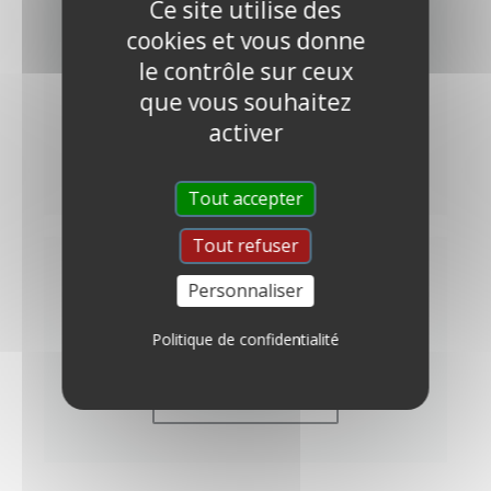
Ce site utilise des
cookies et vous donne
MODE D'EMPLOI
le contrôle sur ceux
que vous souhaitez
Comment appliquer la peinture mur ?
activer
DÉCOUVRIR
Tout accepter
Tout refuser
Personnaliser
QUESTIONS
Politique de confidentialité
Des questions sans réponses ?
DÉCOUVRIR