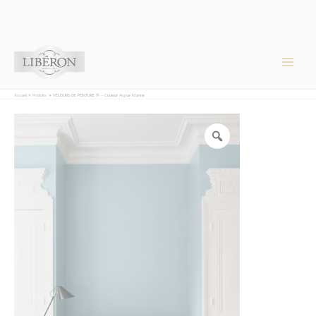
Panneau de gestion des cookies
Main
Men
Accueil
Produits
VELOURS DE PEINTURE ® – Couleur Aigue Marine