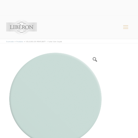
Cookie-Einstellungen
Main
Men
Startseite
Produkte
VELOURS DE PEINTURE® – Farbe Vert Oxydé