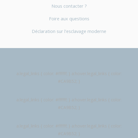
Nous contacter ?
Foire aux questions
Déclaration sur l'esclavage moderne
Rechtliche Hinweise
a.legal_links { color: #ffffff; } a:hover.legal_links { color:
#CA9B52; }
Personenbezogene Daten
a.legal_links { color: #ffffff; } a:hover.legal_links { color:
#CA9B52; }
Cookies verwalten
a.legal_links { color: #ffffff; } a:hover.legal_links { color:
#CA9B52; }