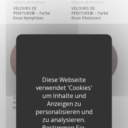
Velours de Peinture
Velours de Peinture
VELOURS DE
VELOURS DE
PEINTURE® – Farbe
PEINTURE® – Farbe
Rose Nymphéas
Rose Pâmoison
Diese Webseite
verwendet 'Cookies'
Velours de Peinture
Velours de Peinture
um Inhalte und
VELOURS DE
VELOURS DE
Anzeigen zu
PEINTURE® – Farbe
PEINTURE® – Farbe
Praliné Rose
Coq au Vin
personalisieren und
zu analysieren.
Bestimmen Sie,