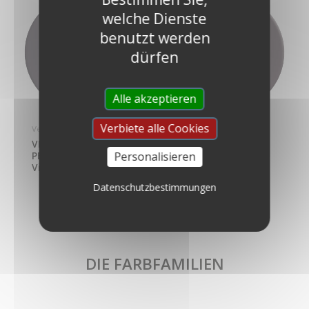
welche Dienste
benutzt werden
dürfen
Alle akzeptieren
Verbiete alle Cookies
Velours de Peinture
Velours de Peinture
VELOURS DE
VELOURS DE
Personalisieren
PEINTURE® – Farbe
PEINTURE® – Farbe
Vitelotte Noire
Noir Calla
Datenschutzbestimmungen
DIE FARBFAMILIEN