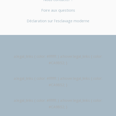
Foire aux questions
Déclaration sur l'esclavage moderne
Rechtliche Hinweise
a.legal_links { color: #ffffff; } a:hover.legal_links { color:
#CA9B52; }
Personenbezogene Daten
a.legal_links { color: #ffffff; } a:hover.legal_links { color:
#CA9B52; }
Cookies verwalten
a.legal_links { color: #ffffff; } a:hover.legal_links { color:
#CA9B52; }