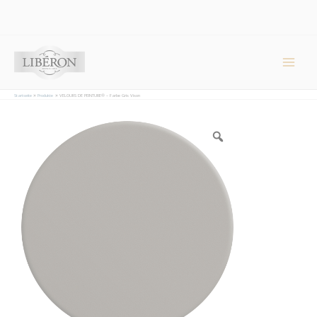
Cookie-Einstellungen
Main
Men
Startseite
Produkte
VELOURS DE PEINTURE® – Farbe Gris Vison