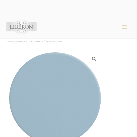
Cookie-Einstellungen
Main
Men
Startseite
Produkte
VELOURS DE PEINTURE® – Farbe Bleu d’Iroise