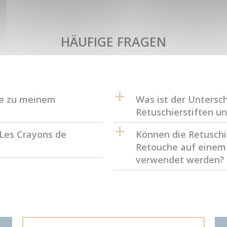
HÄUFIGE FRAGEN
a
be zu meinem
Was ist der Untersc
Retuschierstiften un
a
 Les Crayons de
Können die Retuschi
Retouche auf einem
verwendet werden?