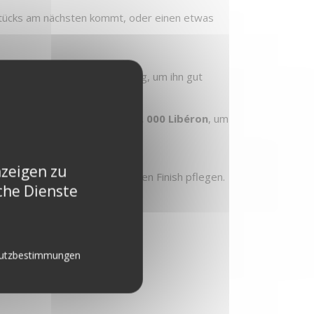
stücks am nächsten kommt, oder einen etwas
 Kratzer. Reiben Sie ausgiebig, um ihn gut
nem Tampon aus
Stahlwolle Nr. 000 Libéron
, um
nzeigen zu
belstück mit einem geeigneten Finish pflegen.
che Dienste
utzbestimmungen