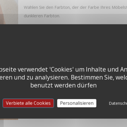
Wählen Sie den Farbton, der der Farbe Ihres Möbel
dunkleren Farbton.
Reiben Sie mit dem Stift im rechten Winkel zum
aufzufüllen.
Entfernen Sie überschüssiges Wachs mit ei
die Oberfläche des Holzes auszugleichen.
seite verwendet 'Cookies' um Inhalte und A
Danach können Sie Ihr gewachstes oder lackiertes Mö
ieren und zu analysieren. Bestimmen Sie, wel
benutzt werden dürfen
Verbiete alle Cookies
Personalisieren
Datensch